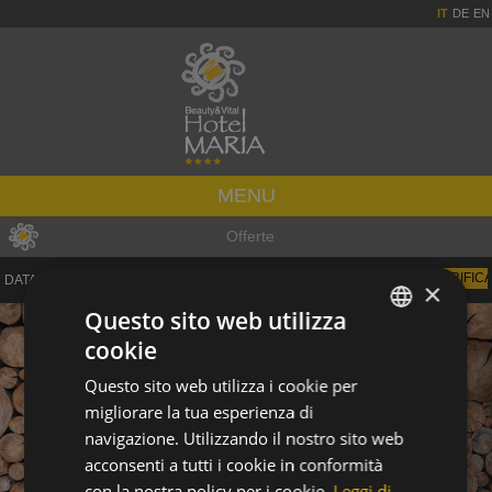
IT
DE
EN
MENU
Offerte
DATA ARRIVO:
ADULTI:
×
Questo sito web utilizza
cookie
ITALIAN
Questo sito web utilizza i cookie per
GERMAN
migliorare la tua esperienza di
ENGLISH
navigazione. Utilizzando il nostro sito web
acconsenti a tutti i cookie in conformità
con la nostra policy per i cookie.
Leggi di