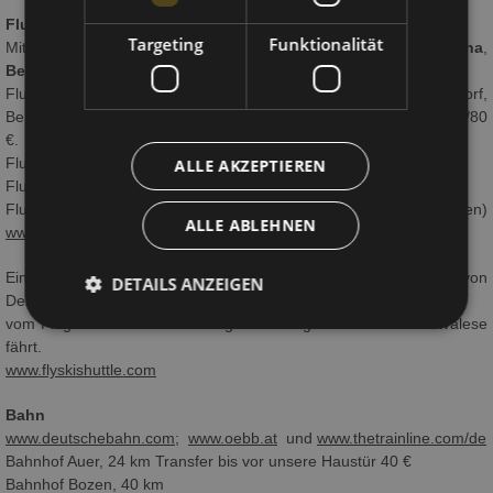
Flug/Bahn/Bus
Targeting
Funktionalität
Mit dem
Flugzeug
aus vielen deutschen Städten nach
Verona
,
Bergamo
,
Innsbruck
und
München
Flughafen Bozen (40 Minuten), Flüge ab/bis Roma, Düsseldorf,
Berlin, Hamburg....
www.skyalps.com
Transfer bis Hoteltür ca. 60/80
€.
Flughafen Innsbruck (120 Minuten)
www.flughafenparkplatz.at
ALLE AKZEPTIEREN
Flughafen Verona (120 Minuten)
www.aeroportoverona.it
Flughafen Bergamo/Milano (180 Minuten)
ALLE ABLEHNEN
www.milanbergamoairport.it
Eine tolle Initiative ist das FlySkiShuttle, der jeden Samstag von
DETAILS ANZEIGEN
Dezember bis Ende März,
vom Flugahfen Verona und Flugahfen Bergamo/Milano bis Cavalese
fährt.
www.flyskishuttle.com
Bahn
www.deutschebahn.com
;
www.oebb.at
und
www.thetrainline.com/de
Bahnhof Auer, 24 km Transfer bis vor unsere Haustür 40 €
Bahnhof Bozen, 40 km