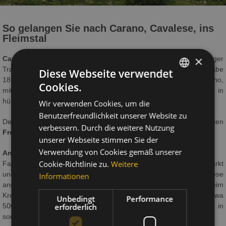
So gelangen Sie nach Carano, Cavalese, ins
Fleimstal
×
Carano
... ist eine kleine hübsche Ortschaft im
Fleimstal
mit langer
Tradition und Gastlichkeit. Schon der BAEDECKER "Tirol" (Ausgabe
Diese Webseite verwendet
1899) schrieb: "…am linken Berghang ist das
Schwefelbad
Carano,
Cookies.
ITALIAN
mit Gasthäusern,
Heu
-und-
Mineralbädern
, Sommerfrische in
hübscher Lage..."
Wir verwenden Cookies, um die
GERMAN
Benutzerfreundlichkeit unserer Website zu
Der Ort verzaubert heute mit seinen engen Gässchen, den schönen
ENGLISH
verbessern. Durch die weitere Nutzung
Fresken
und der aufrechterhaltenen
Tradition
.
unserer Webseite stimmen Sie der
Verwendung von Cookies gemäß unserer
Anreise
Cookie-Richtlinie zu.
Weitere
Fahren Sie auf der Brennerautobahn bis zur Ausfahrt Auer/Neumarkt
und dann Richtung
Cavalese
(24 km). Sobald Sie in Cavalese
Informationen
angekommen sind, finden Sie dort einen Kreisverkehr. Beim
Kreisverkehr rechts Richtung
Carano
abbiegen. Nach etwa
Unbedingt
Performance
500 Metern erreichen Sie das Hotel Beauty & Vitalhotel Maria in
erforderlich
sonniger Lage: endlich Urlaub!!!