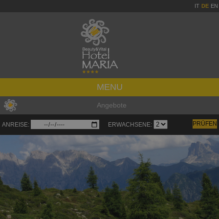
IT
DE
EN
MENU
Angebote
ANREISE:
ERWACHSENE: