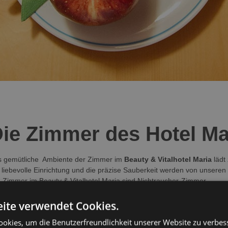
ie Zimmer des Hotel Ma
 gemütliche Ambiente der Zimmer im
Beauty & Vitalhotel Maria
lädt
 liebevolle Einrichtung und die präzise Sauberkeit werden von unseren 
e Zimmer im Beauty & Vitalhotel Maria sind Nichtraucher-Zimmer.
ere Zimmer verfügen über einen Balkon mit atemberaubendem Blick au
ite verwendet Cookies.
okies, um die Benutzerfreundlichkeit unserer Website zu verbes