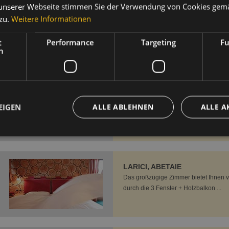
unserer Webseite stimmen Sie der Verwendung von Cookies gem
SUITEN LUSSO NATURA
zu.
Weitere Informationen
t
Performance
Targeting
Fu
h
HONEYMOON SUPERIOR
Sie suchen ein ganz besonderes Zim
EIGEN
ALLE ABLEHNEN
ALLE A
LARICI, ABETAIE
Das großzügige Zimmer bietet Ihnen vi
durch die 3 Fenster + Holzbalkon ...