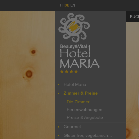
IT
DE
EN
BUC
Hotel Maria
Zimmer & Preise
Die Zimmer
Ferienwohnungen
Preise & Angebote
Gourmet
Glutenfrei, vegetarisch…