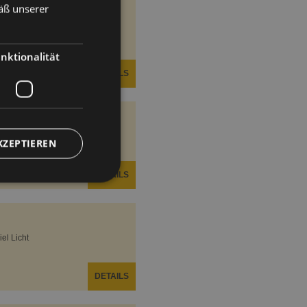
äß unserer
GERMAN
ENGLISH
nktionalität
DETAILS
mer?
KZEPTIEREN
DETAILS
el Licht
DETAILS