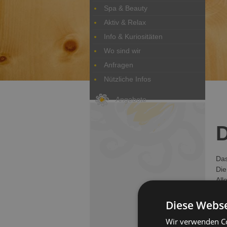
Spa & Beauty
Aktiv & Relax
Info & Kuriositäten
Wo sind wir
Anfragen
Nützliche Infos
Angebote
D
Das
Die
All
Uns
Diese Webse
Wir verwenden Co