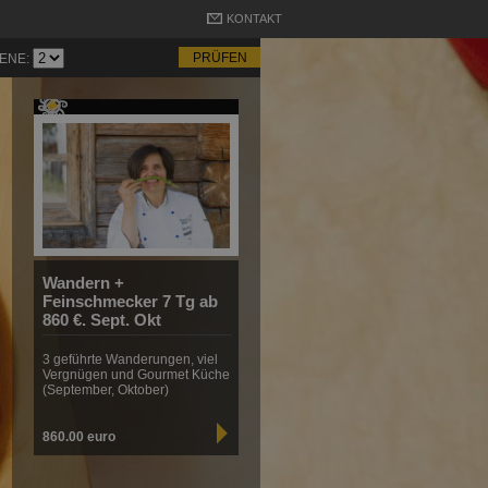
KONTAKT
ENE:
Wandern +
Feinschmecker 7 Tg ab
860 €. Sept. Okt
3 geführte Wanderungen, viel
Vergnügen und Gourmet Küche
(September, Oktober)
860.00 euro