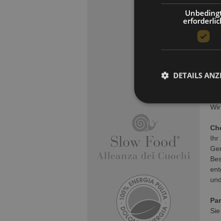
„Di
Unbeding
(RA
erforderlic
die
auf
Bu
Sch
DETAILS ANZ
Ihr
Sch
wir
Wir
Ch
Ihr
Ger
Be
en
und
Par
Sie