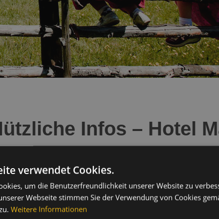
ützliche Infos – Hotel M
lgemein
: Jedes Zimmer unterliegt vor Anreise der Gäste einer speziel
ite verwendet Cookies.
enen Antiviren-Putzmitteln. Zusätzlich, garantieren wir dass Ihr Z
destens 24 Std. belüftet.
okies, um die Benutzerfreundlichkeit unserer Website zu verbes
tliche Hotelwäsche werden von einer professionellen Wäscherei gerein
unserer Webseite stimmen Sie der Verwendung von Cookies gem
 wenden ein sogenanntes chemisch-thermisches Trisanox-Desinfektio
zu.
Weitere Informationen
ert-Koch-Institut als erprobt gilt.