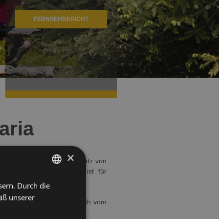
FERNSEHBERICHT
aria
×
len Desinfektion unter Einsatz von
immer, vor Ihrer Ankunft, ist für
sern. Durch die
ITALIAN
igt.
äß unserer
GERMAN
nsverfahren an, welches auch vom
ENGLISH