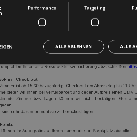
e Europäische Norm EN 14065 beinhaltet als zentrales Element eine
t
Performance
Targeting
Fu
BC) Risikomanagementansatz, der darauf abzielt, Wäschereien da
h
se fortlaufend in der Lage sind, eine mikrobiologisch einwandfr
bereiteten Textilien zu gewährleisten.“
chung und Anzahlung
ön, dass Sie uns besuchen!
EIGEN
ALLE ABLEHNEN
ALLE A
e Reservierung ist erst dann bindend, wenn eine Anzahlung für ca. 3 
eck oder Banküberweisung) Sollte Ihre Zahlung nicht fristgerecht (7 
 uns vor, das gebuchte Zimmer wieder als frei zu vermerken.
 empfehlen Ihnen eine Reiserücktrittsversicherung abzuschließen
http
eck-in - Check-out
 Zimmer ist ab 15:30 bezugsfertig. Check-out am Abreisetag bis 11 Uhr.
ne bieten wir Ihnen bei Verfügbarkeit und gegen Aufpreis einen Early 
stimmte Zimmer bzw Lagen können wir nicht bestätigen. Gerne 
tgegen
 sind sehr darum bemüht sie zu berücksichtigen.
kplatz
 können Ihr Auto gratis auf Ihrem nummerierten Parpkplatz abstellen