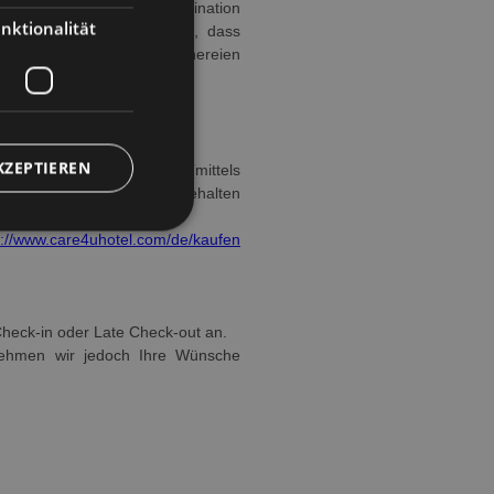
n Kontrollsystem-Biokontamination
nktionalität
hingehend zu unterstützen, dass
eie Qualität der in Wäschereien
KZEPTIEREN
Aufenthaltstage vorliegt (mittels
Tage) bei uns eintreffen, behalten
s://www.care4uhotel.com/de/kaufen
Check-in oder Late Check-out an.
nehmen wir jedoch Ihre Wünsche