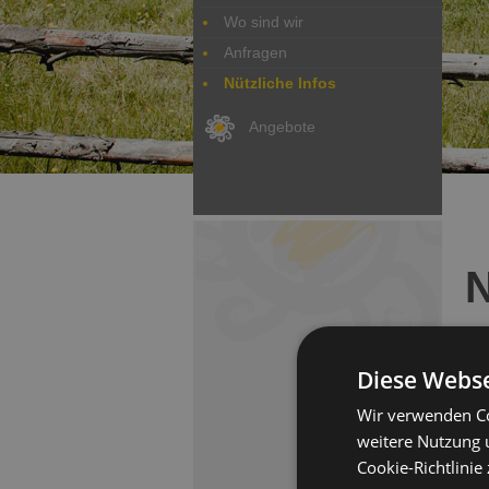
Wo sind wir
Anfragen
Nützliche Infos
Angebote
N
Al
Diese Webse
eig
min
Wir verwenden Co
Säm
weitere Nutzung 
Sie
Cookie-Richtlinie 
Rob