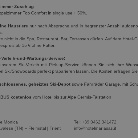
Zimmer Zuschlag
pelzimmer Top Comfort in single use + 50%.
eine Haustiere
nur nach Absprache und in begrenzter Anzahl aufgen
ss
re nicht in die Spa, Restaurant, Bar, Terrassen dürfen. Auf dem Hotel-G
espreis ab 15 € ohne Futter.
-Verleih-und-Wartungs-Service:
unserem Ski-Verleih mit Pick-up-Service können Sie sich Ihre Wun
en Ski/Snowboards perfekt präparieren lassen. Die Kosten erfragen Sie 
schlossenes, geheiztes Ski-Depot
sowie Fahrräder Garage, mit Schu
IBUS kostenlos
vom Hotel bis zur Alpe Cermis-Talstation
a e Monica
Tel:
+39 0462 341472
alese (TN) – Fleimstal | Trient
info@hotelmariasas.it