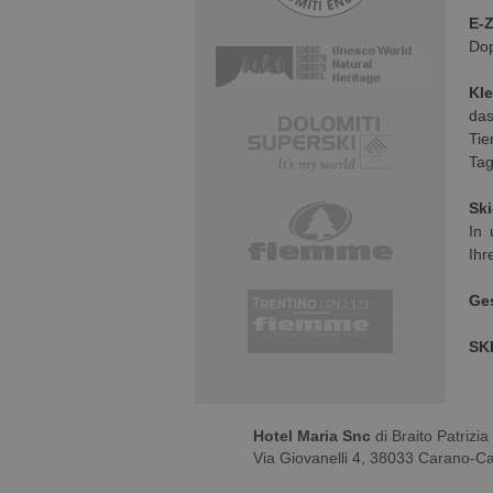
E-
Dop
Kl
da
Tie
Tag
Ski
In 
Ihr
Ge
SK
Hotel Maria Snc
di Braito Patrizi
Via Giovanelli 4, 38033 Carano-Cav