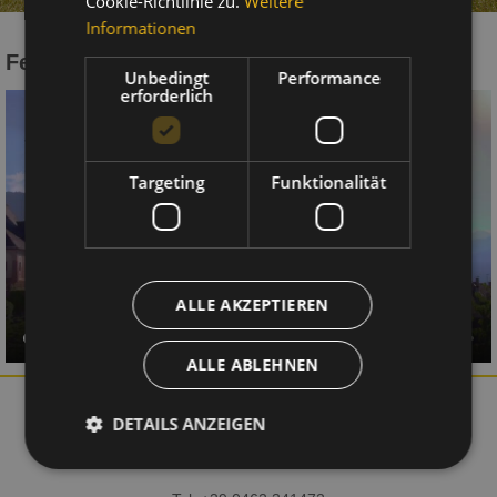
Cookie-Richtlinie zu.
Weitere
Informationen
Fernsehbericht Hotel Maria
Unbedingt
Performance
erforderlich
Targeting
Funktionalität
ALLE AKZEPTIEREN
ALLE ABLEHNEN
Hotel Maria Snc
di Braito Patrizia e Monica
DETAILS ANZEIGEN
Via Giovanelli 4, 38033 Carano-Cavalese (TN) – Fleimstal |
Trient