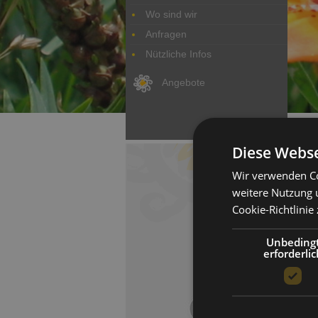
Wo sind wir
Anfragen
Nützliche Infos
Angebote
Diese Webse
Wir verwenden Co
I
weitere Nutzung 
Cookie-Richtlinie 
Eig
Bea
Unbeding
Hot
erforderlic
Gio
380
Mw