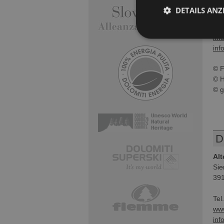
Tel
DETAILS ANZ
inf
inf
inf
© F
© H
© g
D
Alt
Sie
391
Tel
www
inf