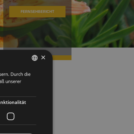
FERNSEHBERICHT
×
sern. Durch die
ITALIAN
äß unserer
GERMAN
ENGLISH
nktionalität