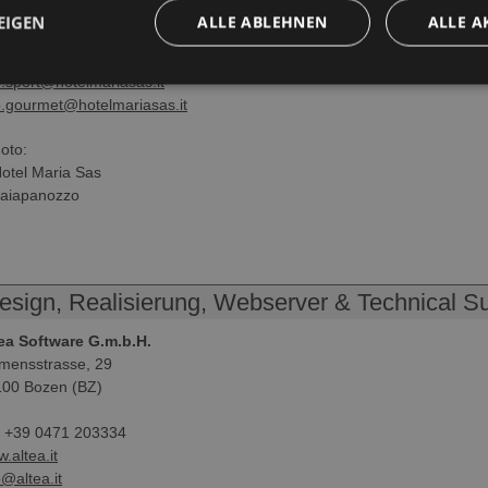
. +39 0462 341472 // +39 0462 341528 (auch für Fax)
EIGEN
ALLE ABLEHNEN
ALLE A
o@hotelmariasas.it
o.sport@hotelmariasas.it
o.gourmet@hotelmariasas.it
oto:
otel Maria Sas
aiapanozzo
esign, Realisierung, Webserver & Technical S
ea Software G.m.b.H.
mensstrasse, 29
00 Bozen (BZ)
. +39 0471 203334
.altea.it
o@altea.it