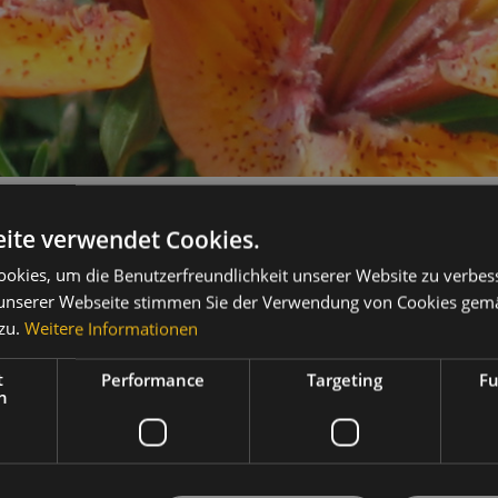
ite verwendet Cookies.
okies, um die Benutzerfreundlichkeit unserer Website zu verbes
mpressum der Website
unserer Webseite stimmen Sie der Verwendung von Cookies gem
zu.
Weitere Informationen
entümer:
uty & Vital Hotel Maria
t
Performance
Targeting
Fu
el Maria Snc di Braito Patrizia e Monica
h
vanellistraße, 4
33 Carano-Cavalese (TN)
St Nr. 00577540222