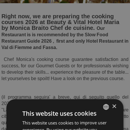
Right now, we are preparing the cooking
courses 2026 at Beauty & Vital Hotel Maria
by Monica Braito Chef de cuisine.
Our
Restaurant is is recommended by the Slow Food
Restaurant Guide 2026 , first and only Hotel Restaurant in
Val di Fiemme and Fassa.
Chef Monica's cooking course guarantee satisfaction and
success, for our Gourmet Guests or for professionals wishing
to develop their skills... experience the pleasure of the table...
let yourselves be spoilt!
Have a look on the previous course.
(il programma seguira' a breve, qui di seguito quello del
2025):
×
"La mia squisita cucina, sana e generosa", ovvero: preparare
This website uses cookies
cibi sani , gustosi, rispettosi e senza sprechi usando tutto
This website uses cookies to improve user
ITALIAN
quello che c'e' in casa e nei dintorni.
dal 17 al 21 Settembre, per massimo 8 partecipanti, conferma
experience. By using our website you