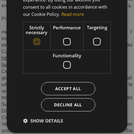
GERMAN
entro il 31 Agosto 2025. E' necessaria una buona forma fisica.
consent to all cookies in accordance with
ENGLISH
our Cookie Policy.
Read more
Programma del Corso:
Strictly
Performance
Targeting
necessary
mercoledì pomeriggio: arrivo e sistemazione, seguira' l'
incontro con la Chef che illustrera' la sua visione,
etica e sostenibile, così come la filosofia dell' Alleanza dei
Cuochi Slow Food
Functionality
https://www.fondazioneslowfood.com/it/cosa-
facciamo/alleanza-slow-food-dei-cuochi/
Cena conviviale al Tavolo degli Amici
giovedì: prima colazione cui seguira' la passeggiata fino all'
orto biodinamico della Chef per conoscere e raccogliere le
ACCEPT ALL
verdure da utilizzare per la preparazione della cena.
Impareremo anche a produrre in maniera tradizionale il nostro
SuperFood tradizionale: i crauti.
DECLINE ALL
Dalle 16 in poi, learn by doing insieme alla Chef.
Cena al tavolo della Cucina.
SHOW DETAILS
Venerdì: prima colazione cui seguira' la passeggiata per
andare a conoscere la storia e la filosofia di un produttore Bio